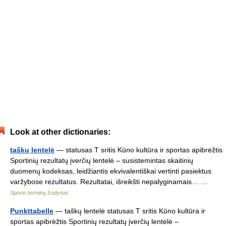
Look at other dictionaries:
taškų lentelė
— statusas T sritis Kūno kultūra ir sportas apibrėžtis
Sportinių rezultatų įverčių lentelė – susistemintas skaitinių
duomenų kodeksas, leidžiantis ekvivalentiškai vertinti pasiektus
varžybose rezultatus. Rezultatai, išreikšti nepalyginamais… …
Sporto terminų žodynas
Punkttabelle
— taškų lentelė statusas T sritis Kūno kultūra ir
sportas apibrėžtis Sportinių rezultatų įverčių lentelė –