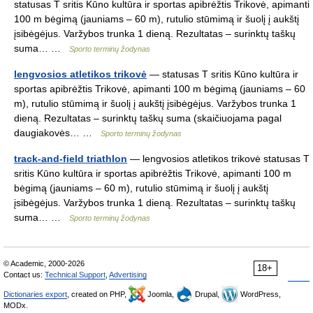
statusas T sritis Kūno kultūra ir sportas apibrėžtis Trikovė, apimanti
100 m bėgimą (jauniams – 60 m), rutulio stūmimą ir šuolį į aukštį
įsibėgėjus. Varžybos trunka 1 dieną. Rezultatas – surinktų taškų
suma… …
Sporto terminų žodynas
lengvosios atletikos trikovė
— statusas T sritis Kūno kultūra ir
sportas apibrėžtis Trikovė, apimanti 100 m bėgimą (jauniams – 60
m), rutulio stūmimą ir šuolį į aukštį įsibėgėjus. Varžybos trunka 1
dieną. Rezultatas – surinktų taškų suma (skaičiuojama pagal
daugiakovės… …
Sporto terminų žodynas
track-and-field triathlon
— lengvosios atletikos trikovė statusas T
sritis Kūno kultūra ir sportas apibrėžtis Trikovė, apimanti 100 m
bėgimą (jauniams – 60 m), rutulio stūmimą ir šuolį į aukštį
įsibėgėjus. Varžybos trunka 1 dieną. Rezultatas – surinktų taškų
suma… …
Sporto terminų žodynas
© Academic, 2000-2026
18+
Contact us:
Technical Support
,
Advertising
Dictionaries export
, created on PHP,
Joomla,
Drupal,
WordPress,
MODx.