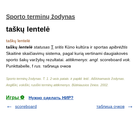
Sporto terminų žodynas
taškų lentelė
taškų lentelė
taškų
lentelė
statusas
T
sritis
Kūno kultūra ir sportas
apibrėžtis
Skaitinė skaičiavimų sistema, pagal kurią vertinami daugiakovės
sporto šakų varžybų rezultatai.
atitikmenys
:
angl.
scoreboard
vok.
Punkttabelle, f
rus.
таблица очков
Sporto terminų žodynas. T. 1. 2-asis patais. ir papild. leid.: Aiškinamasis žodynas.
Angliški, vokiški, rusiški terminų atitikmenys. Būtiniausios žinios
.
2002
.
Игры ⚽
Нужно сделать НИР?
scoreboard
таблица очков