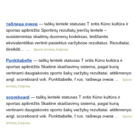
таблица очков
— taškų lentelė statusas T sritis Kūno kultūra ir
sportas apibrėžtis Sportinių rezultatų įverčių lentelė –
susistemintas skaitinių duomenų kodeksas, leidžiantis
ekvivalentiškai vertinti pasiektus varžybose rezultatus. Rezultatai,
išreikšti… …
Sporto terminų žodynas
Punkttabelle
— taškų lentelė statusas T sritis Kūno kultūra ir
sportas apibrėžtis Skaitinė skaičiavimų sistema, pagal kurią
vertinami daugiakovės sporto šakų varžybų rezultatai. atitikmenys:
angl. scoreboard vok. Punkttabelle, f rus. таблица очков …
Sporto
terminų žodynas
scoreboard
— taškų lentelė statusas T sritis Kūno kultūra ir
sportas apibrėžtis Skaitinė skaičiavimų sistema, pagal kurią
vertinami daugiakovės sporto šakų varžybų rezultatai. atitikmenys:
angl. scoreboard vok. Punkttabelle, f rus. таблица очков …
Sporto
terminų žodynas