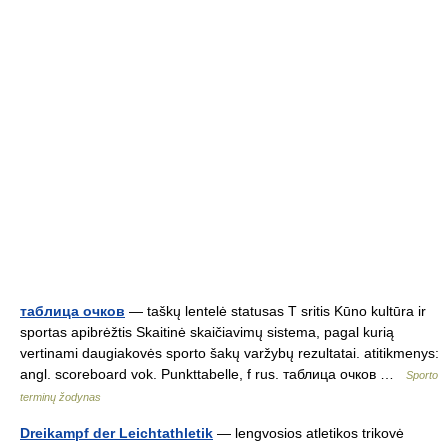
таблица очков
— taškų lentelė statusas T sritis Kūno kultūra ir
sportas apibrėžtis Skaitinė skaičiavimų sistema, pagal kurią
vertinami daugiakovės sporto šakų varžybų rezultatai. atitikmenys:
angl. scoreboard vok. Punkttabelle, f rus. таблица очков …
Sporto
terminų žodynas
Dreikampf der Leichtathletik
— lengvosios atletikos trikovė